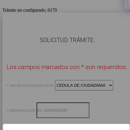
Trámite no configurado. 6179
​SOLICITUD TRÁMITE.
Los campos marcados con * son requeridos.
* TIPO DE DOCUMENTO (NUIP)
* IDENTIFICACIÓN