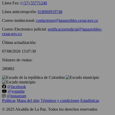
Línea Fax:
(+57) 55771240
Línea anticorrupción:
018000919748
Correo institucional:
contactenos@lapazrobles-cesar.gov.co
Correo Electronico judicial:
notificacionjudicial@lapazrobles-
cesar.gov.co
Última actualización:
07/08/2026 15:07:30
Número de visitas:
280882
@facebook
@youtube
@instagram
Políticas
Mapa del sitio
Términos y condiciones
Estadísticas
©
2025
Alcaldía de La Paz. Todos los derechos reservados